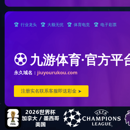
工艺介绍
常用材质：不锈钢、铝材、铜材、铁
集团具备以紧固件、结构件为代表的五金产品
41台，数控车床37台，全自动搓牙
子烟、军工、汽车、3C数码等行业服