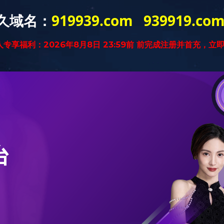
米兰体育网页版_米兰体育（中
米兰体育网页版_
国）官方在线登录
国）官方在线登录
>
消费类电子
>
冷镦
国）官方在线登录
冷镦
多工位、自动化高效精密
简介