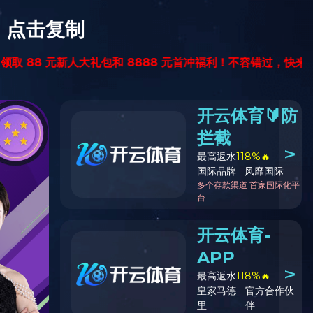
米兰体育（中
投资者
关于
英文
关系
我们
版
成型服务提供商