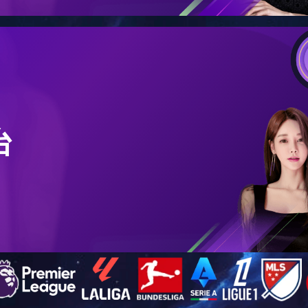
最大剪断直径：∮16
●
产品可制杆直径：3mm-6mm
●
可制下杆长度：10mm-75mm
●
。
的冷镦能力，拥有14B-17B、64S-106S、10C-20G等型
机9台，可实现无切削、连续多工位、自动化高效精密成型，生产
务近15年，年产量超5亿件。