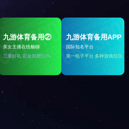
关于我们
合作伙伴
公司简介
发展历程
社会责任
员工风采
反舞弊专栏