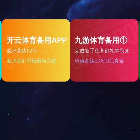
米兰体育网页版_米兰
投资者关系
线
体育（中国）官方在线
股票信息
登录
公司公告
公司公众号
互动交流
投教专区